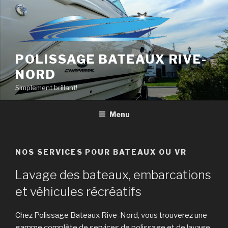
Aller
au
contenu
principal
POLISSAGE BATEAUX RIVE-
NORD
Simplement brillant!
Menu
NOS SERVICES POUR BATEAUX OU VR
Lavage des bateaux, embarcations
et véhicules récréatifs
Chez Polissage Bateaux Rive-Nord, vous trouverez une
gamme complète de services de polissage et de
lavage